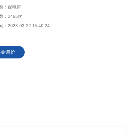
类：
配电房
数：
2465次
间：
2023-03-22 15:40:24
我要询价