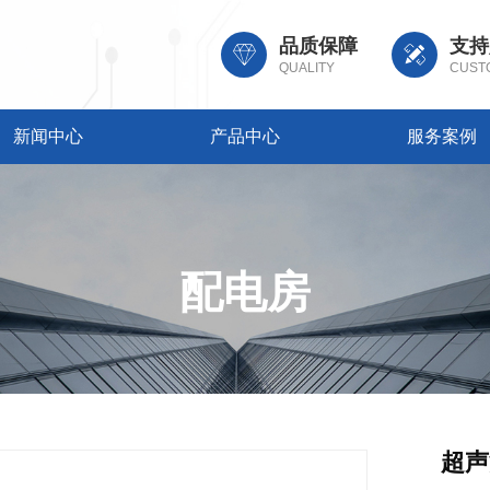
品质保障
支持
QUALITY
CUST
新闻中心
产品中心
服务案例
配电房
超声