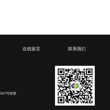
在线留言
联系我们
567号智荟