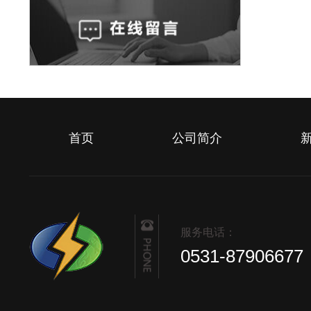
首页
公司简介
服务电话：
0531-87906677