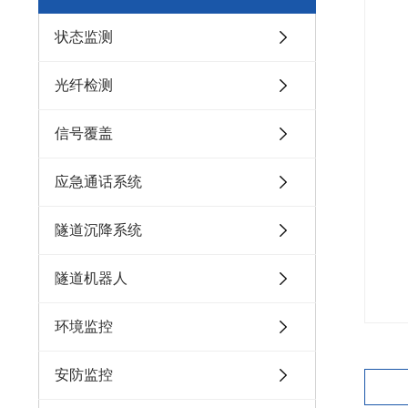
状态监测
光纤检测
信号覆盖
应急通话系统
隧道沉降系统
隧道机器人
环境监控
安防监控