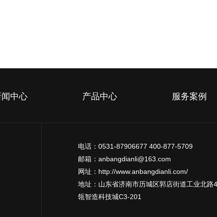
新闻中心
产品中心
服务案例
电话：0531-87906677 400-877-5709
邮箱：anbangdianli@163.com
网址：http://www.anbangdianli.com/
地址：山东省济南市历城区郭店街道工业北路4
瓴智造科技城C3-201