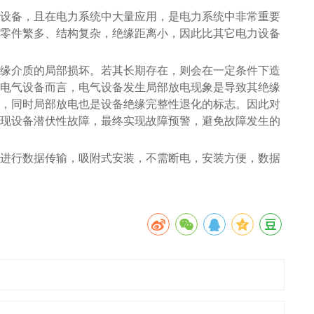
设备，且在电力系统中大量应用，是电力系统中非常重要
零件繁多、结构复杂，绝缘距离小，因此比其它电力设备
缘介质的局部损坏。若其长期存在，则会在一定条件下造
电气设备而言，电气设备发生局部放电现象是导致其绝缘
，同时局部放电也是设备绝缘完整性退化的标志。因此对
现设备潜伏性故障，最终实现故障预警，避免故障发生的
进行数据传输，吸附式安装，不需断电，安装方便，数据