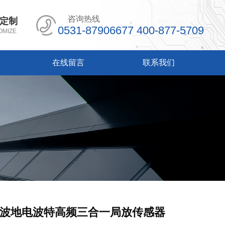
咨询热线
定制
0531-87906677 400-877-5709
OMIZE
在线留言
联系我们
波地电波特高频三合一局放传感器